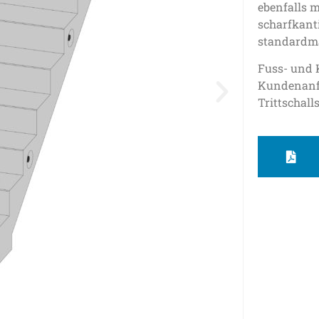
ebenfalls 
scharfkant
standardmä
Fuss- und 
Kundenanf
Trittschal