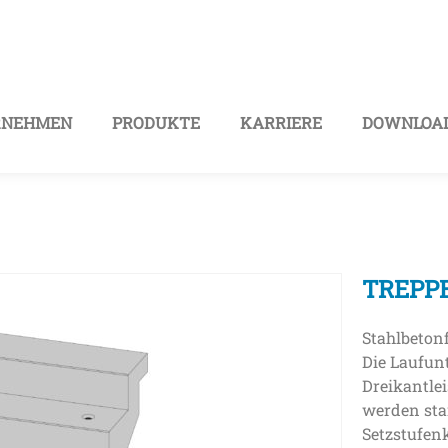
RNEHMEN
PRODUKTE
KARRIERE
DOWNLOAD
TREPPE
Stahlbetonf
Die Laufun
Dreikantle
werden sta
Setzstufe